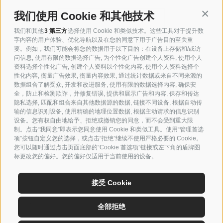
Conti
我们使用 Cookie 和其他技术
下载技术表
我们和其他
3 第三方
选择使用 Cookie 和类似技术。这些工具对于提升数
字内容的用户体验、优化导航以及在您的同意下用于广告目的至关重
要。例如，我们可能会将您的数据用于以下目的：在设备上存储和/或访
问信息, 使用有限的数据选择广告, 为个性化广告创建个人资料, 使用个人
资料选择个性化广告, 创建个人资料以个性化内容, 使用个人资料选择个
性化内容, 衡量广告效果, 衡量内容效果, 通过统计数据或来自不同来源的
数据组合了解受众, 开发和改进服务, 使用有限的数据选择内容, 确保安
PER ULTERIORI
全，防止和检测欺诈，并修复错误, 提供和展示广告和内容, 保存和传达
隐私选择, 匹配和组合来自其他数据源的数据, 链接不同设备, 根据自动传
INFORMAZIONI SU
输的信息识别设备, 使用精确的地理位置数据, 根据主动请求的信息识别
QUESTO
设备。您有权自由地给予、拒绝或撤销您的同意，而不会受到重大限
制。点击“我同意”即表示您同意使用 Cookie 和类似工具。使用“管理首选
PRODOTTO,
项”按钮自定义您的选择，或点击“拒绝”继续不使用严格必要的 Cookie。
您可以随时通过点击页面底部的“Cookie 首选项”链接或左下角的盾牌图
CONTATTACI
标更改您的偏好。您的偏好仅适用于当前使用的设备。
接受 Cookie
全部拒绝