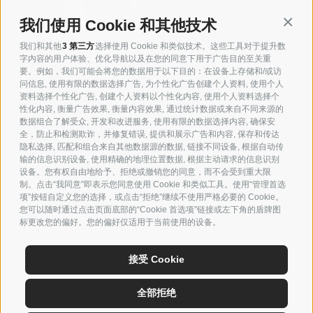
Conti
我们使用 Cookie 和其他技术
我们和其他
3 第三方
选择使用 Cookie 和类似技术。这些工具对于提升数
字内容的用户体验、优化导航以及在您的同意下用于广告目的至关重
要。例如，我们可能会将您的数据用于以下目的：在设备上存储和/或访
问信息, 使用有限的数据选择广告, 为个性化广告创建个人资料, 使用个人
资料选择个性化广告, 创建个人资料以个性化内容, 使用个人资料选择个
P.IVA 00138140405
性化内容, 衡量广告效果, 衡量内容效果, 通过统计数据或来自不同来源的
S. Cassiano in Pennino 57/A
数据组合了解受众, 开发和改进服务, 使用有限的数据选择内容, 确保安
47016 Predappio (FC) Italy
全，防止和检测欺诈，并修复错误, 提供和展示广告和内容, 保存和传达
隐私选择, 匹配和组合来自其他数据源的数据, 链接不同设备, 根据自动传
+39 0543 921076
输的信息识别设备, 使用精确的地理位置数据, 根据主动请求的信息识别
export@tumidei.it
设备。您有权自由地给予、拒绝或撤销您的同意，而不会受到重大限
Privacy Policy
制。点击“我同意”即表示您同意使用 Cookie 和类似工具。使用“管理首选
项”按钮自定义您的选择，或点击“拒绝”继续不使用严格必要的 Cookie。
Q-A-S-FSC-231 Policy
您可以随时通过点击页面底部的“Cookie 首选项”链接或左下角的盾牌图
Cookie Preferences
标更改您的偏好。您的偏好仅适用于当前使用的设备。
接受 Cookie
IT
EN
中文
全部拒绝