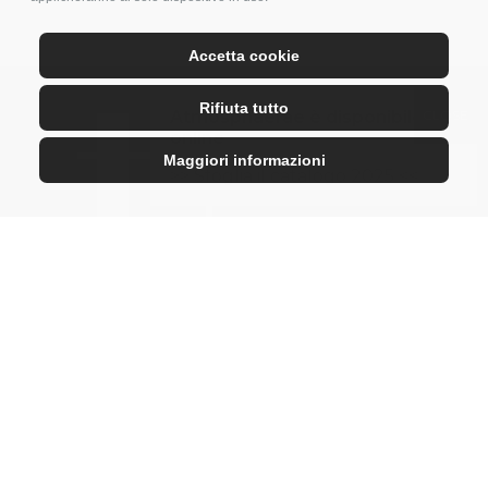
Accetta cookie
Rifiuta tutto
Atmosphaerae è disponibile
online
Maggiori informazioni
>> Sfoglia il catalogo 2025 <<
P.IVA 00138140405
S. Cassiano in Pennino 57/A
47016 Predappio (FC) Italy