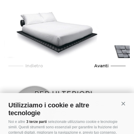
Indietro
Avanti
PER ULTERIORI
INFORMAZIONI SU
Conti
Utilizziamo i cookie e altre
QUESTO
tecnologie
PRODOTTO,
Noi e altre
3 terze parti
selezionate utilizziamo cookie e tecnologie
simili. Questi strumenti sono essenziali per garantire la fruizione dei
CONTATTACI
contenuti digitali, migliorare la navigazione e, previo tuo consenso,