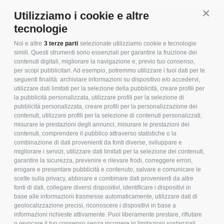
Conti
Utilizziamo i cookie e altre
tecnologie
Noi e altre
3 terze parti
selezionate utilizziamo cookie e tecnologie
simili. Questi strumenti sono essenziali per garantire la fruizione dei
contenuti digitali, migliorare la navigazione e, previo tuo consenso,
per scopi pubblicitari. Ad esempio, potremmo utilizzare i tuoi dati per le
seguenti finalità: archiviare informazioni su dispositivo e/o accedervi,
utilizzare dati limitati per la selezione della pubblicità, creare profili per
la pubblicità personalizzata, utilizzare profili per la selezione di
pubblicità personalizzata, creare profili per la personalizzazione dei
contenuti, utilizzare profili per la selezione di contenuti personalizzati,
misurare le prestazioni degli annunci, misurare le prestazioni dei
contenuti, comprendere il pubblico attraverso statistiche o la
combinazione di dati provenienti da fonti diverse, sviluppare e
migliorare i servizi, utilizzare dati limitati per la selezione dei contenuti,
garantire la sicurezza, prevenire e rilevare frodi, correggere errori,
P.IVA 00138140405
erogare e presentare pubblicità e contenuto, salvare e comunicare le
S. Cassiano in Pennino 57/A
scelte sulla privacy, abbinare e combinare dati provenienti da altre
fonti di dati, collegare diversi dispositivi, identificare i dispositivi in
47016 Predappio (FC) Italy
base alle informazioni trasmesse automaticamente, utilizzare dati di
+39 0543 921076
geolocalizzazione precisi, riconoscere i dispositivi in base a
info_italia@tumidei.it
informazioni richieste attivamente. Puoi liberamente prestare, rifiutare
o revocare il tuo consenso senza incorrere in limitazioni sostanziali.