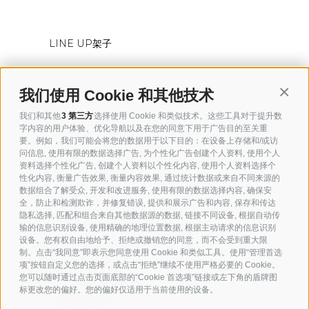
LINE UP架子
Conti
我们使用 Cookie 和其他技术
我们和其他
3 第三方
选择使用 Cookie 和类似技术。这些工具对于提升数
字内容的用户体验、优化导航以及在您的同意下用于广告目的至关重
技术表
要。例如，我们可能会将您的数据用于以下目的：在设备上存储和/或访
问信息, 使用有限的数据选择广告, 为个性化广告创建个人资料, 使用个人
资料选择个性化广告, 创建个人资料以个性化内容, 使用个人资料选择个
性化内容, 衡量广告效果, 衡量内容效果, 通过统计数据或来自不同来源的
数据组合了解受众, 开发和改进服务, 使用有限的数据选择内容, 确保安
全，防止和检测欺诈，并修复错误, 提供和展示广告和内容, 保存和传达
隐私选择, 匹配和组合来自其他数据源的数据, 链接不同设备, 根据自动传
PER ULTERIORI
输的信息识别设备, 使用精确的地理位置数据, 根据主动请求的信息识别
设备。您有权自由地给予、拒绝或撤销您的同意，而不会受到重大限
INFORMAZIONI SU
制。点击“我同意”即表示您同意使用 Cookie 和类似工具。使用“管理首选
项”按钮自定义您的选择，或点击“拒绝”继续不使用严格必要的 Cookie。
QUESTO
您可以随时通过点击页面底部的“Cookie 首选项”链接或左下角的盾牌图
标更改您的偏好。您的偏好仅适用于当前使用的设备。
PRODOTTO,