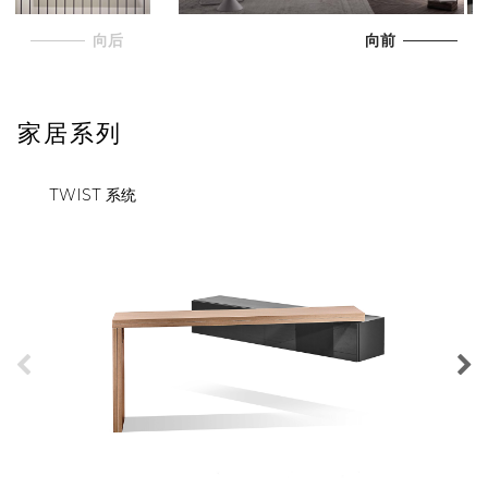
向后
向前
家居系列
TWIST 系统
PILL