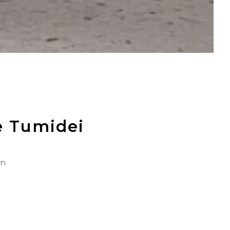
te Tumidei
on