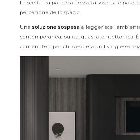
La scelta tra parete attrezzata sospesa e paret
percezione dello spazio.
Una
soluzione sospesa
alleggerisce l’ambiente,
contemporanea, pulita, quasi architettonica. 
contenute o per chi desidera un living essenzial