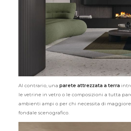
Al contrario, una
parete attrezzata a terra
intr
le vetrine in vetro o le composizioni a tutta pa
ambienti ampi o per chi necessita di maggiore
fondale scenografico.