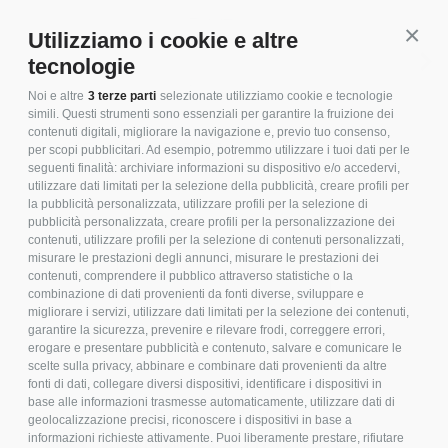
Conti
Utilizziamo i cookie e altre
tecnologie
Noi e altre
3 terze parti
selezionate utilizziamo cookie e tecnologie
simili. Questi strumenti sono essenziali per garantire la fruizione dei
contenuti digitali, migliorare la navigazione e, previo tuo consenso,
CONFIGURAZIONE 1
C
per scopi pubblicitari. Ad esempio, potremmo utilizzare i tuoi dati per le
seguenti finalità: archiviare informazioni su dispositivo e/o accedervi,
utilizzare dati limitati per la selezione della pubblicità, creare profili per
la pubblicità personalizzata, utilizzare profili per la selezione di
pubblicità personalizzata, creare profili per la personalizzazione dei
contenuti, utilizzare profili per la selezione di contenuti personalizzati,
misurare le prestazioni degli annunci, misurare le prestazioni dei
TECHNICAL SHEET
contenuti, comprendere il pubblico attraverso statistiche o la
combinazione di dati provenienti da fonti diverse, sviluppare e
migliorare i servizi, utilizzare dati limitati per la selezione dei contenuti,
garantire la sicurezza, prevenire e rilevare frodi, correggere errori,
erogare e presentare pubblicità e contenuto, salvare e comunicare le
scelte sulla privacy, abbinare e combinare dati provenienti da altre
fonti di dati, collegare diversi dispositivi, identificare i dispositivi in
base alle informazioni trasmesse automaticamente, utilizzare dati di
PER ULTERIORI
geolocalizzazione precisi, riconoscere i dispositivi in base a
informazioni richieste attivamente. Puoi liberamente prestare, rifiutare
INFORMAZIONI SU