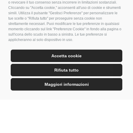
o revocare il tuo consenso senza incorrere in limitazioni sostanziali.
QUESTO
Cliccando su "Accetta cookie," acconsenti all'uso di cookie e strumenti
simili. Utilizza il pulsante "Gestisci Preferenze" per personalizzare le
PRODOTTO,
tue scelte o "Rifiuta tutto" per proseguire senza cookie non
strettamente necessari. Puoi modificare le tue preferenze in qualsiasi
CONTATTACI
momento cliccando sul link "Preferenze Cookie" in fondo alla pagina o
sull'icona dello scudo in basso a sinistra. Le tue preferenze si
applicheranno al solo dispositivo in uso.
Accetta cookie
Rifiuta tutto
Atmosphaerae è disponibile
online
Maggiori informazioni
>> Sfoglia il catalogo 2025 <<
Di cosa hai bisogno?